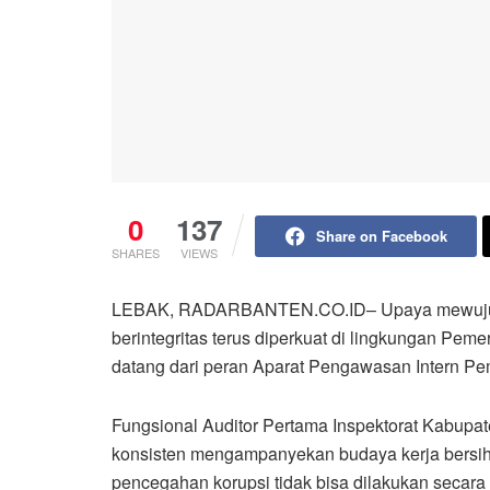
0
137
Share on Facebook
SHARES
VIEWS
LEBAK, RADARBANTEN.CO.ID– Upaya mewujudka
berintegritas terus diperkuat di lingkungan Pe
datang dari peran Aparat Pengawasan Intern Pem
Fungsional Auditor Pertama Inspektorat Kabupat
konsisten mengampanyekan budaya kerja bersih di
pencegahan korupsi tidak bisa dilakukan secara i