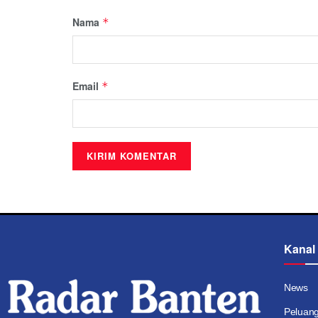
Nama
*
Email
*
Kanal
News
Peluan