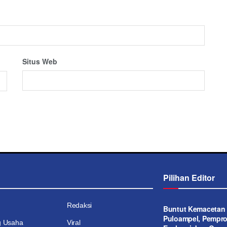
Situs Web
Pilihan Editor
Redaksi
Buntut Kemacetan 
Puloampel, Pempr
g Usaha
Viral