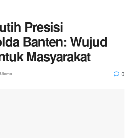
tih Presisi
polda Banten: Wujud
untuk Masyarakat
0
 Utama