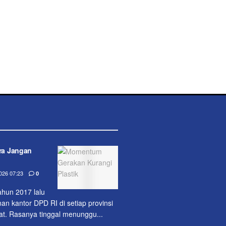
ara Jangan
26 07:23
0
ahun 2017 lalu
 kantor DPD RI di setiap provinsi
uat. Rasanya tinggal me­nunggu...