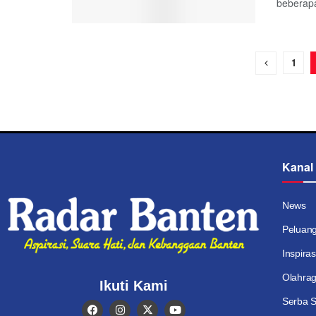
beberapa 
1
Kanal
News
Peluan
Inspiras
Olahra
Ikuti Kami
Serba S