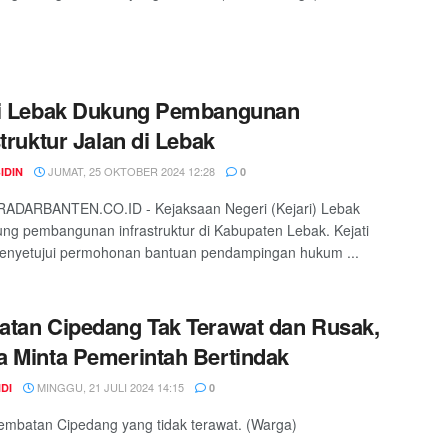
ri Lebak Dukung Pembangunan
struktur Jalan di Lebak
JUMAT, 25 OKTOBER 2024 12:28
IDIN
0
RADARBANTEN.CO.ID - Kejaksaan Negeri (Kejari) Lebak
g pembangunan infrastruktur di Kabupaten Lebak. Kejati
enyetujui permohonan bantuan pendampingan hukum ...
tan Cipedang Tak Terawat dan Rusak,
 Minta Pemerintah Bertindak
MINGGU, 21 JULI 2024 14:15
DI
0
jembatan Cipedang yang tidak terawat. (Warga)