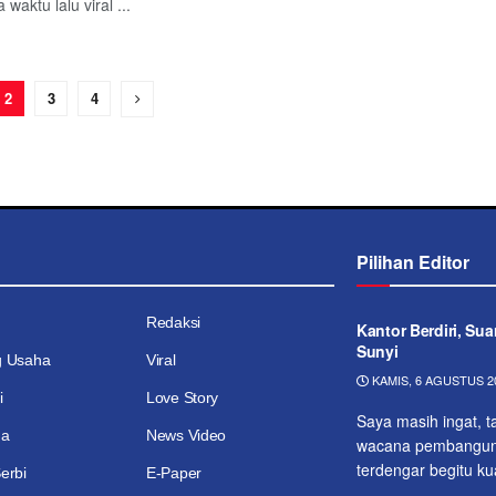
waktu lalu viral ...
2
3
4
Pilihan Editor
Redaksi
Kantor Berdiri, Su
Sunyi
g Usaha
Viral
KAMIS, 6 AGUSTUS 20
i
Love Story
Saya masih ingat, t
ga
News Video
wacana pembangunan
ter­dengar begitu k
erbi
E-Paper