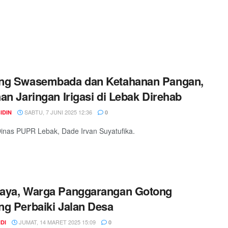
ng Swasembada dan Ketahanan Pangan,
an Jaringan Irigasi di Lebak Direhab
SABTU, 7 JUNI 2025 12:36
IDIN
0
inas PUPR Lebak, Dade Irvan Suyatufika.
aya, Warga Panggarangan Gotong
g Perbaiki Jalan Desa
JUMAT, 14 MARET 2025 15:09
DI
0