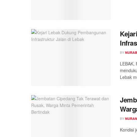
Keja
Infra
BY
NURAB
LEBAK, 
mendukun
Lebak m
Jemba
Warga
BY
NURAN
Kondisi 