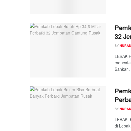
Pemka
32 J
BY
NURAN
LEBAK,R
mencatat
Bahkan, 
Pemk
Perba
BY
NURAN
LEBAK, 
di Lebak