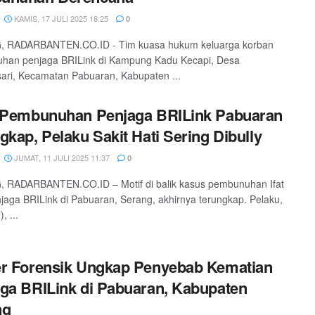
KAMIS, 17 JULI 2025 18:25
0
 RADARBANTEN.CO.ID - Tim kuasa hukum keluarga korban
han penjaga BRILink di Kampung Kadu Kecapi, Desa
ari, Kecamatan Pabuaran, Kabupaten ...
 Pembunuhan Penjaga BRILink Pabuaran
gkap, Pelaku Sakit Hati Sering Dibully
JUMAT, 11 JULI 2025 11:37
0
 RADARBANTEN.CO.ID – Motif di balik kasus pembunuhan Ifat
njaga BRILink di Pabuaran, Serang, akhirnya terungkap. Pelaku,
, ...
r Forensik Ungkap Penyebab Kematian
ga BRILink di Pabuaran, Kabupaten
ng