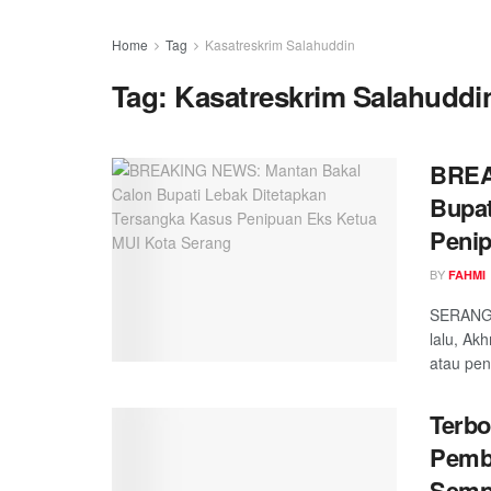
Home
Tag
Kasatreskrim Salahuddin
Tag:
Kasatreskrim Salahuddi
BREA
Bupat
Penip
BY
FAHMI
SERANG,
lalu, Ak
atau pen
Terbo
Pemb
Sempa