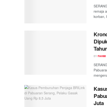
SERANG,
remaja 
korban, I
Krono
Dipuk
Tahu
BY
FAHMI
SERANG,
Pabuaran
mengenas
Kasu
Pabua
Juta