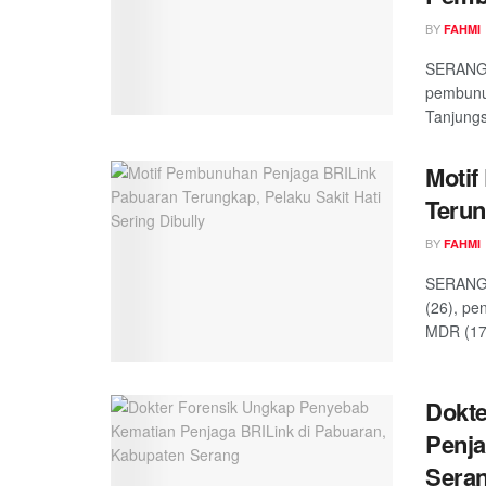
BY
FAHMI
SERANG,
pembunu
Tanjungs
Motif
Terun
BY
FAHMI
SERANG,
(26), pe
MDR (17)
Dokte
Penja
Sera