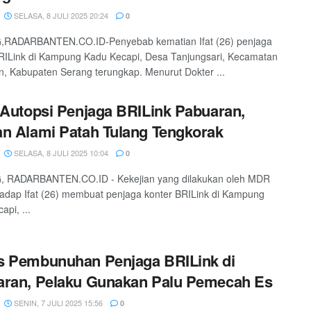
SELASA, 8 JULI 2025 20:24
0
RADARBANTEN.CO.ID-Penyebab kematian Ifat (26) penjaga
RILink di Kampung Kadu Kecapi, Desa Tanjungsari, Kecamatan
, Kabupaten Serang terungkap. Menurut Dokter ...
 Autopsi Penjaga BRILink Pabuaran,
n Alami Patah Tulang Tengkorak
SELASA, 8 JULI 2025 10:04
0
 RADARBANTEN.CO.ID - Kekejian yang dilakukan oleh MDR
hadap Ifat (26) membuat penjaga konter BRILink di Kampung
api, ...
s Pembunuhan Penjaga BRILink di
aran, Pelaku Gunakan Palu Pemecah Es
SENIN, 7 JULI 2025 15:56
0