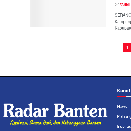
BY
FAHMI
SERANG,
Kampung
Kabupate
1
Kanal
News
Peluan
Inspiras