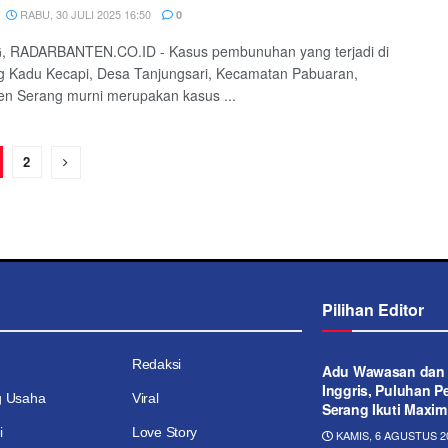
RABU, 30 JULI 2025 16:50
0
 RADARBANTEN.CO.ID - Kasus pembunuhan yang terjadi di
 Kadu Kecapi, Desa Tanjungsari, Kecamatan Pabuaran,
n Serang murni merupakan kasus ...
2
Pilihan Editor
Redaksi
Adu Wawasan dan
Inggris, Puluhan Pe
g Usaha
Viral
Serang Ikuti Maxim
i
Love Story
KAMIS, 6 AGUSTUS 20