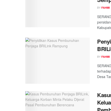
BY
FAHMI
SERANG,
persida
Kabupate
Peny
BRIL
BY
FAHMI
SERANG,
terhadap
Desa Tan
Kasu
Kelua
Pemb