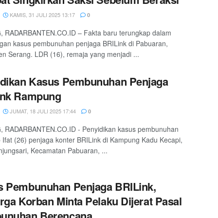
KAMIS, 31 JULI 2025 13:17
0
 RADARBANTEN.CO.ID – Fakta baru terungkap dalam
ngan kasus pembunuhan penjaga BRILink di Pabuaran,
n Serang. LDR (16), remaja yang menjadi ...
idikan Kasus Pembunuhan Penjaga
ink Rampung
JUMAT, 18 JULI 2025 17:44
0
 RADARBANTEN.CO.ID - Penyidikan kasus pembunuhan
 Ifat (26) penjaga konter BRILink di Kampung Kadu Kecapi,
jungsari, Kecamatan Pabuaran, ...
s Pembunuhan Penjaga BRILink,
rga Korban Minta Pelaku Dijerat Pasal
unuhan Berencana