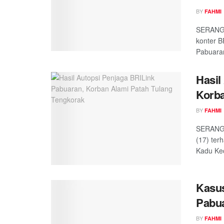
BY
FAHMI
SERANG,
konter B
Pabuaran
Hasil
Korba
BY
FAHMI
SERANG,
(17) ter
Kadu Kec
Kasu
Pabu
BY
FAHMI