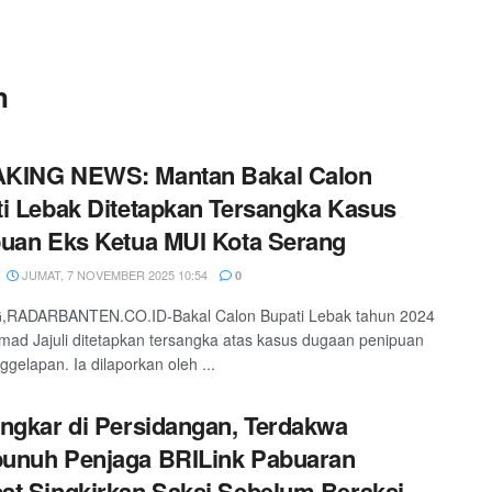
n
KING NEWS: Mantan Bakal Calon
i Lebak Ditetapkan Tersangka Kasus
uan Eks Ketua MUI Kota Serang
JUMAT, 7 NOVEMBER 2025 10:54
0
RADARBANTEN.CO.ID-Bakal Calon Bupati Lebak tahun 2024
hmad Jajuli ditetapkan tersangka atas kasus dugaan penipuan
ggelapan. Ia dilaporkan oleh ...
ngkar di Persidangan, Terdakwa
unuh Penjaga BRILink Pabuaran
t Singkirkan Saksi Sebelum Beraksi