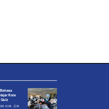
 Bahasa
lajar Kota
 Quiz
26 12:08
0