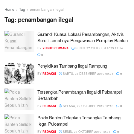
Home
Tag
penambangan ilegal
Tag:
penambangan ilegal
Gurandil Kuasai Lokasi Penambangan, Aktivis
Soroti Lemahnya Pengawasan Pemprov Banten
BY
YUSUF PERMANA
SENIN, 27 OKTOBER 2025 21:14
0
Penyidikan Tambang Ilegal Rampung
BY
REDAKSI
SABTU, 28 DESEMBER 2019 09:24
0
Tersangka Penambangan Ilegal di Puloampel
Bertambah
BY
REDAKSI
SELASA, 29 OKTOBER 2019 12:18
0
Polda Banten Tetapkan Tersangka Tambang
Ilegal Puloampel
BY
REDAKSI
SENIN, 28 OKTOBER 2019 10:31
0