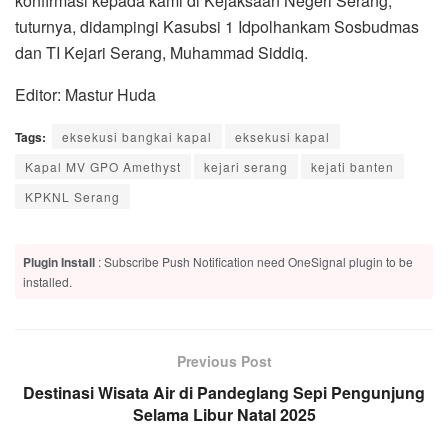
konfirmasi kepada kami di Kejaksaan Negeri Serang,”
tuturnya, didampingi Kasubsi 1 Idpolhankam Sosbudmas
dan TI Kejari Serang, Muhammad Siddiq.
Editor: Mastur Huda
Tags:
eksekusi bangkai kapal
eksekusi kapal
Kapal MV GPO Amethyst
kejari serang
kejati banten
KPKNL Serang
Plugin Install
: Subscribe Push Notification need OneSignal plugin to be
installed.
Previous Post
Destinasi Wisata Air di Pandeglang Sepi Pengunjung
Selama Libur Natal 2025