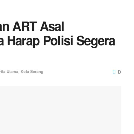
n ART Asal
 Harap Polisi Segera
0
rita Utama
,
Kota Serang