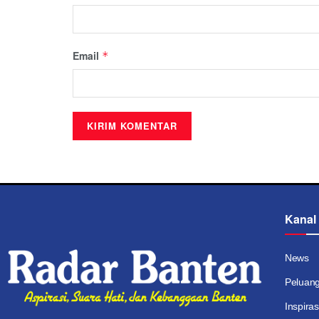
Email
*
Kanal
News
Peluan
Inspiras