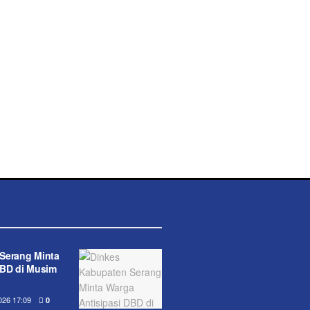
Serang Minta
DBD di Musim
26 17:09
0