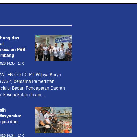
mbang dan
ai
lesaian PBB-
nimbang
26 16:35
0
TEN.CO.ID- PT Wijaya Karya
 (WSP) bersama Pemerintah
elalui Badan Pendapatan Daerah
 kesepakatan dalam...
sih
Masyarakat
igasi dan
26 16:34
0