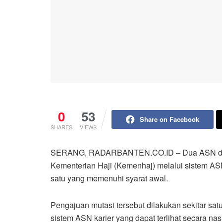
0
53
Share on Facebook
SHARES
VIEWS
SERANG, RADARBANTEN.CO.ID – Dua ASN di l
Kementerian Haji (Kemenhaj) melalui sistem ASN
satu yang memenuhi syarat awal.
Pengajuan mutasi tersebut dilakukan sekitar sat
sistem ASN karier yang dapat terlihat secara na