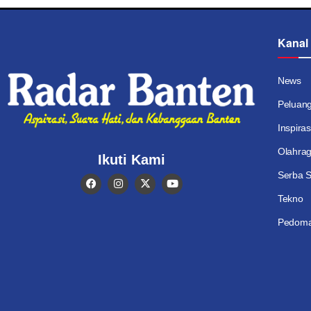
Kanal
News
Peluan
Inspiras
Olahra
Ikuti Kami
Serba S
Tekno
Pedoma