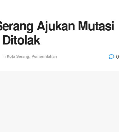
erang Ajukan Mutasi
 Ditolak
0
in
Kota Serang
,
Pemerintahan