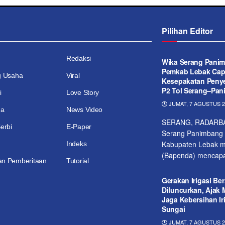
Pilihan Editor
Redaksi
Wika Serang Pani
Pemkab Lebak Cap
g Usaha
Viral
Kesepakatan Penye
P2 Tol Serang–Pa
i
Love Story
JUMAT, 7 AGUSTUS 20
ga
News Video
SERANG, RADARBAN
erbi
E-Paper
Serang Panimbang
Kabupaten Lebak m
Indeks
(Bapenda) mencapai
n Pemberitaan
Tutorial
Gerakan Irigasi Ber
Diluncurkan, Ajak 
Jaga Kebersihan Ir
Sungai
JUMAT, 7 AGUSTUS 20