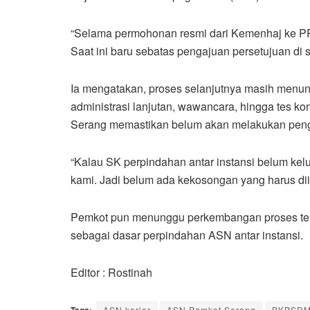
“Selama permohonan resmi dari Kemenhaj ke PPK
Saat ini baru sebatas pengajuan persetujuan di s
Ia mengatakan, proses selanjutnya masih menungg
administrasi lanjutan, wawancara, hingga tes ko
Serang memastikan belum akan melakukan pengis
“Kalau SK perpindahan antar instansi belum kel
kami. Jadi belum ada kekosongan yang harus diis
Pemkot pun menunggu perkembangan proses ters
sebagai dasar perpindahan ASN antar instansi.
Editor : Rostinah
Tags:
ASN karier
ASN Pemkot Serang
BKPSDM 