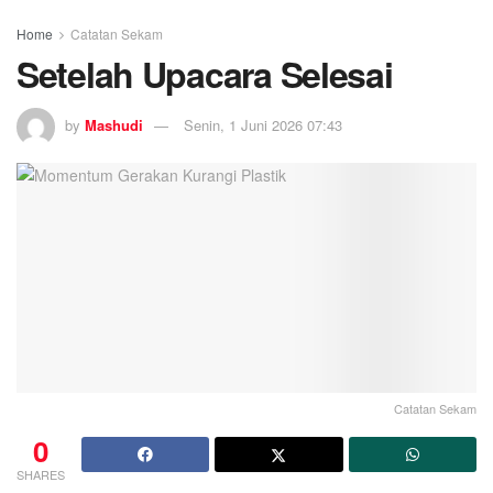
Home
Catatan Sekam
Setelah Upacara Selesai
by
Mashudi
Senin, 1 Juni 2026 07:43
Catatan Sekam
0
SHARES