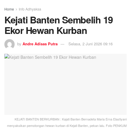
Home
Info Adhyaksa
Kejati Banten Sembelih 19
Ekor Hewan Kurban
by
Andre Adisas Putra
Selasa, 2 Juni 2026 09:16
KEJATI BANTEN BERKURBAN : Kajati Banten Bernadeta Maria Erna Elastiyani
menyaksikan pemotongan hewan kurban di Kejati Banten, pekan lalu. Foto PENKUM