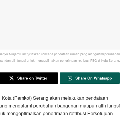
Wahyu Nurjamil, menjelaskan rencana pendataan rumah yang mengalami perubahan
an dan alih fungsi untuk mengoptimalkan penerimaan retribusi PBG di Kota Serang.
Share on Twitter
Share On Whatsapp
ota (Pemkot) Serang akan melakukan pendataan
ang mengalami perubahan bangunan maupun alih fungsi
tuk mengoptimalkan penerimaan retribusi Persetujuan