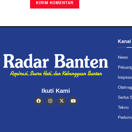
Kanal
News
Peluan
Inspiras
Olahra
Ikuti Kami
Serba S
Tekno
Pedoma