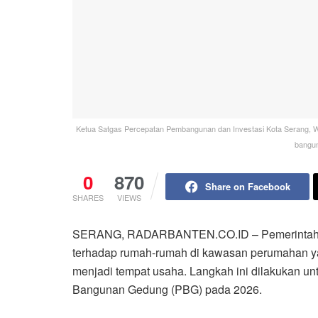
Ketua Satgas Percepatan Pembangunan dan Investasi Kota Serang, 
bangun
0
870
Share on Facebook
SHARES
VIEWS
SERANG, RADARBANTEN.CO.ID – Pemerintah K
terhadap rumah-rumah di kawasan perumahan y
menjadi tempat usaha. Langkah ini dilakukan un
Bangunan Gedung (PBG) pada 2026.