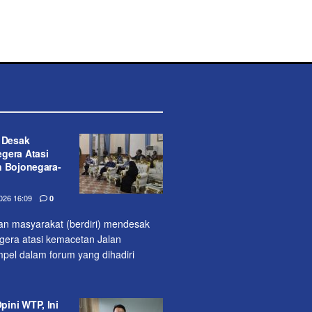
t Desak
gera Atasi
n Bojonegara-
26 16:09
0
lan masyarakat (berdiri) mendesak
era atasi kemacetan Jalan
pel dalam forum yang dihadiri
ini WTP, Ini