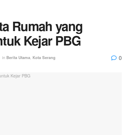
ta Rumah yang
ntuk Kejar PBG
0
in
Berita Utama
,
Kota Serang