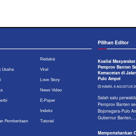
Pilihan Editor
Redaksi
Koalisi Masyaraka
Pemprov Banten Se
g Usaha
Viral
Kemacetan di Jala
Pulo Ampel
i
Love Story
KAMIS, 6 AGUSTUS 20
ga
News Video
Salah satu perwaki
erbi
E-Paper
Pemprov Banten seg
Bojonegara-Pulo Am
Indeks
Gubernur Banten,...
n Pemberitaan
Tutorial
Mempertahankan Op