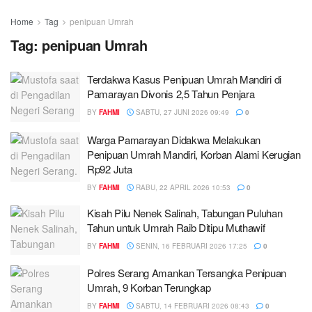
Home
Tag
penipuan Umrah
Tag:
penipuan Umrah
Terdakwa Kasus Penipuan Umrah Mandiri di
Pamarayan Divonis 2,5 Tahun Penjara
BY
FAHMI
SABTU, 27 JUNI 2026 09:49
0
Warga Pamarayan Didakwa Melakukan
Penipuan Umrah Mandiri, Korban Alami Kerugian
Rp92 Juta
BY
FAHMI
RABU, 22 APRIL 2026 10:53
0
Kisah Pilu Nenek Salinah, Tabungan Puluhan
Tahun untuk Umrah Raib Ditipu Muthawif
BY
FAHMI
SENIN, 16 FEBRUARI 2026 17:25
0
Polres Serang Amankan Tersangka Penipuan
Umrah, 9 Korban Terungkap
BY
FAHMI
SABTU, 14 FEBRUARI 2026 08:43
0