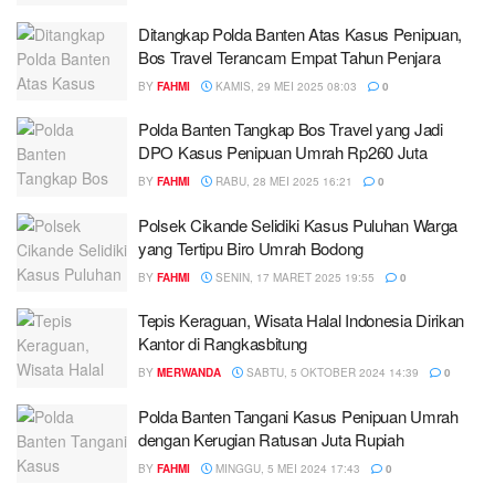
Ditangkap Polda Banten Atas Kasus Penipuan,
Bos Travel Terancam Empat Tahun Penjara
BY
FAHMI
KAMIS, 29 MEI 2025 08:03
0
Polda Banten Tangkap Bos Travel yang Jadi
DPO Kasus Penipuan Umrah Rp260 Juta
BY
FAHMI
RABU, 28 MEI 2025 16:21
0
Polsek Cikande Selidiki Kasus Puluhan Warga
yang Tertipu Biro Umrah Bodong
BY
FAHMI
SENIN, 17 MARET 2025 19:55
0
Tepis Keraguan, Wisata Halal Indonesia Dirikan
Kantor di Rangkasbitung
BY
MERWANDA
SABTU, 5 OKTOBER 2024 14:39
0
Polda Banten Tangani Kasus Penipuan Umrah
dengan Kerugian Ratusan Juta Rupiah
BY
FAHMI
MINGGU, 5 MEI 2024 17:43
0