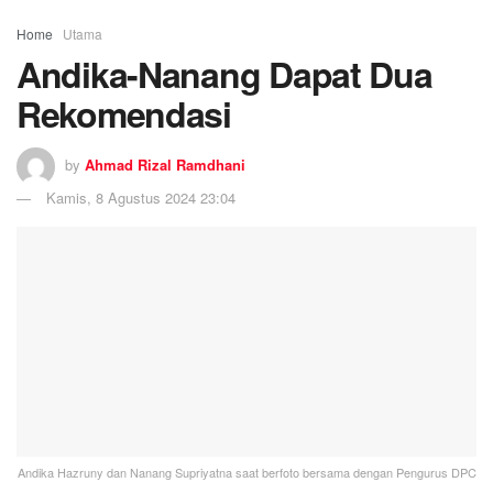
Home
Utama
Andika-Nanang Dapat Dua
Rekomendasi
by
Ahmad Rizal Ramdhani
Kamis, 8 Agustus 2024 23:04
Andika Hazruny dan Nanang Supriyatna saat berfoto bersama dengan Pengurus DPC