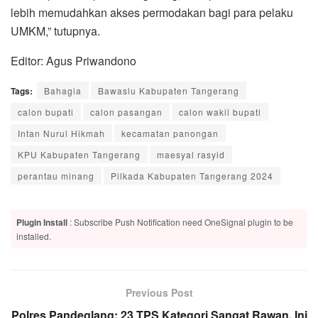
lebih memudahkan akses permodakan bagi para pelaku
UMKM,” tutupnya.
Editor: Agus Priwandono
Tags:
Bahagia
Bawaslu Kabupaten Tangerang
calon bupati
calon pasangan
calon wakil bupati
Intan Nurul Hikmah
kecamatan panongan
KPU Kabupaten Tangerang
maesyal rasyid
perantau minang
Pilkada Kabupaten Tangerang 2024
Plugin Install
: Subscribe Push Notification need OneSignal plugin to be
installed.
Previous Post
Polres Pandeglang: 23 TPS Kategori Sangat Rawan, Ini