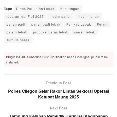
Tags:
Dinas Pertanian Lebak
Kekeringan
lebaran Idul Fitri 2025
musim panen
musim tanam
panen padi
panen padi lebak
Pemkab Lebak
Petani
petani lebak
produksi beras lebak
sawah lebak
surplus beras
Plugin Install
: Subscribe Push Notification need OneSignal plugin to be
installed.
Previous Post
Polres Cilegon Gelar Rakor Lintas Sektoral Operasi
Ketupat Maung 2025
Next Post
Tampung Keluhan Pemudik, Terminal Kadubanen