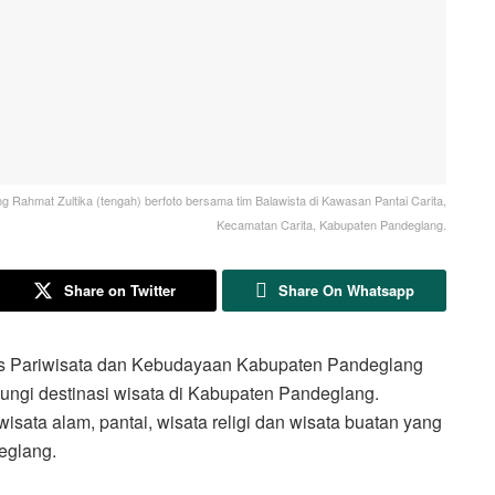
Rahmat Zultika (tengah) berfoto bersama tim Balawista di Kawasan Pantai Carita,
Kecamatan Carita, Kabupaten Pandeglang.
Share on Twitter
Share On Whatsapp
ariwisata dan Kebudayaan Kabupaten Pandeglang
ngi destinasi wisata di Kabupaten Pandeglang.
wisata alam, pantai, wisata religi dan wisata buatan yang
eglang.