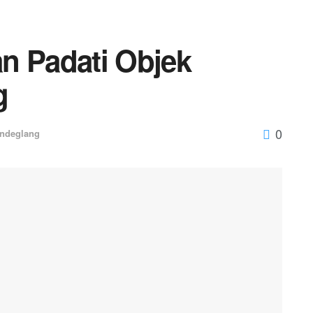
n Padati Objek
g
0
ndeglang