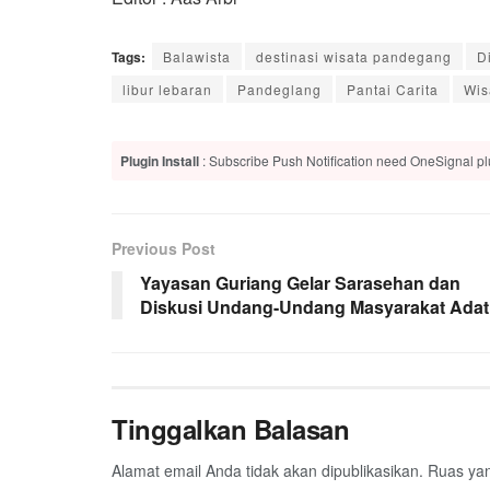
Tags:
Balawista
destinasi wisata pandegang
D
libur lebaran
Pandeglang
Pantai Carita
Wis
Plugin Install
: Subscribe Push Notification need OneSignal plu
Previous Post
Yayasan Guriang Gelar Sarasehan dan
Diskusi Undang-Undang Masyarakat Adat
Tinggalkan Balasan
Alamat email Anda tidak akan dipublikasikan.
Ruas yan