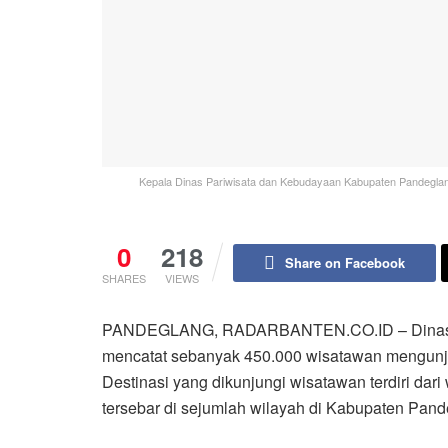
Kepala Dinas Pariwisata dan Kebudayaan Kabupaten Pandeglang 
0
218
Share on Facebook
SHARES
VIEWS
PANDEGLANG, RADARBANTEN.CO.ID – Dinas P
mencatat sebanyak 450.000 wisatawan mengunju
Destinasi yang dikunjungi wisatawan terdiri dari 
tersebar di sejumlah wilayah di Kabupaten Pand