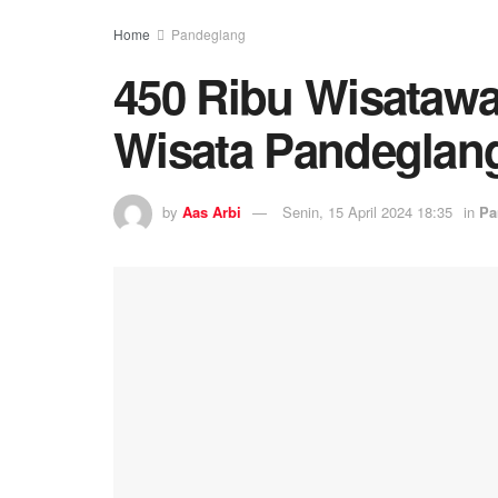
Home
Pandeglang
450 Ribu Wisatawa
Wisata Pandeglan
by
Aas Arbi
Senin, 15 April 2024 18:35
in
Pa