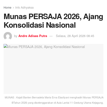
Home
Info Adhyaksa
Munas PERSAJA 2026, Ajang
Konsolidasi Nasional
by
Andre Adisas Putra
Selasa, 28 April 2026 08:45
MUNAS : Kajati Banten Bernadeta Maria Erna Elastiyani menghadiri Munas PERSAJA
BTahun 2026 yang diselenggarakan di Aula Lantai 11 Gedung Utama Kejagung,