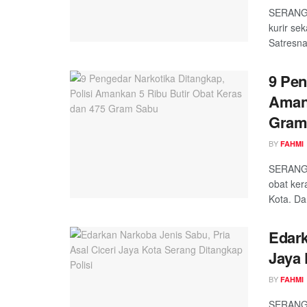
SERANG,
kurir se
Satresna
9 Pen
Amank
Gram
BY
FAHMI
SERANG,
obat ker
Kota. Da
Edark
Jaya 
BY
FAHMI
SERANG,