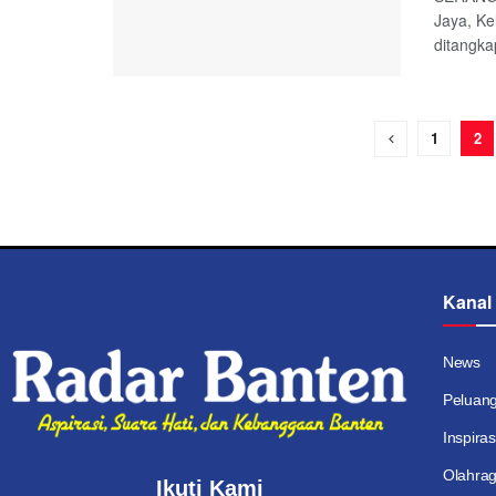
Jaya, K
ditangka
1
2
Kanal
News
Peluan
Inspiras
Olahra
Ikuti Kami