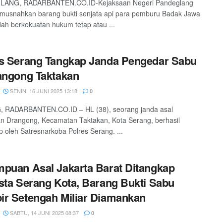
ANG, RADARBANTEN.CO.ID-Kejaksaan Negeri Pandeglang
musnahkan barang bukti senjata api para pemburu Badak Jawa
ah berkekuatan hukum tetap atau ...
s Serang Tangkap Janda Pengedar Sabu
angong Taktakan
SENIN, 16 JUNI 2025 13:18
0
 RADARBANTEN.CO.ID – HL (38), seorang janda asal
n Drangong, Kecamatan Taktakan, Kota Serang, berhasil
p oleh Satresnarkoba Polres Serang. ...
puan Asal Jakarta Barat Ditangkap
sta Serang Kota, Barang Bukti Sabu
r Setengah Miliar Diamankan
SABTU, 14 JUNI 2025 08:37
0