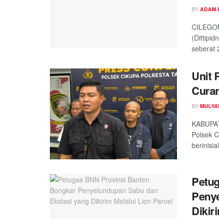
BY
ADAM 
CILEGON
(Dittipi
seberat 2
Unit 
Cura
BY
MULYA
KABUPAT
Polsek C
berinisia
Petug
Penye
Dikir