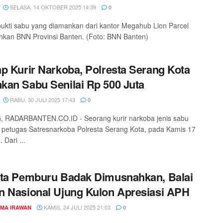
SELASA, 14 OKTOBER 2025 14:39
0
ukti sabu yang diamankan dari kantor Megahub Lion Parcel
kan BNN Provinsi Banten. (Foto: BNN Banten)
p Kurir Narkoba, Polresta Serang Kota
an Sabu Senilai Rp 500 Juta
RABU, 30 JULI 2025 17:43
0
 RADARBANTEN.CO.ID - Seorang kurir narkoba jenis sabu
 petugas Satresnarkoba Polresta Serang Kota, pada Kamis 17
. Dari ...
ta Pemburu Badak Dimusnahkan, Balai
 Nasional Ujung Kulon Apresiasi APH
KAMIS, 24 JULI 2025 21:03
MA IRAWAN
0