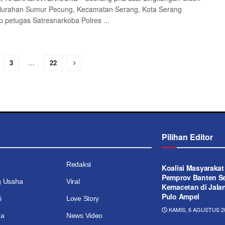
elurahan Sumur Pecung, Kecamatan Serang, Kota Serang
p petugas Satresnarkoba Polres ...
3
…
22
Pilihan Editor
Redaksi
Koalisi Masyaraka
Pemprov Banten Se
g Usaha
Viral
Kemacetan di Jala
Pulo Ampel
i
Love Story
KAMIS, 6 AGUSTUS 20
ga
News Video