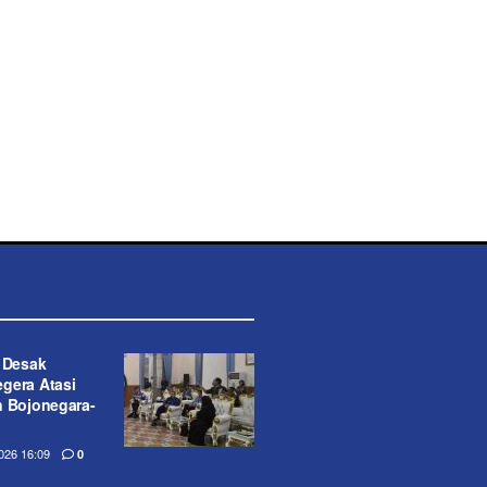
t Desak
gera Atasi
n Bojonegara-
26 16:09
0