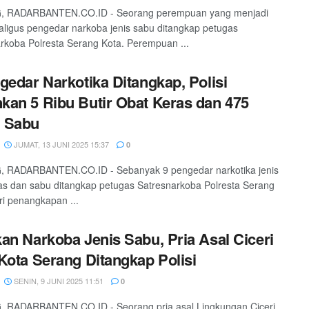
 RADARBANTEN.CO.ID - Seorang perempuan yang menjadi
kaligus pengedar narkoba jenis sabu ditangkap petugas
rkoba Polresta Serang Kota. Perempuan ...
gedar Narkotika Ditangkap, Polisi
an 5 Ribu Butir Obat Keras dan 475
 Sabu
JUMAT, 13 JUNI 2025 15:37
0
 RADARBANTEN.CO.ID - Sebanyak 9 pengedar narkotika jenis
as dan sabu ditangkap petugas Satresnarkoba Polresta Serang
ri penangkapan ...
an Narkoba Jenis Sabu, Pria Asal Ciceri
Kota Serang Ditangkap Polisi
SENIN, 9 JUNI 2025 11:51
0
 RADARBANTEN.CO.ID - Seorang pria asal Lingkungan Ciceri