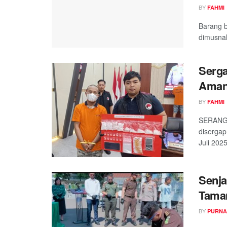
BY
FAHMI
Barang b
dimusnah
Serga
Amank
BY
FAHMI
SERANG,
disergap
Juli 2025
Senja
Taman
BY
PURNA