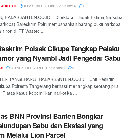
KAMIS, 30 OKTOBER 2025 08:14
FADILLAH
0
, RADARBANTEN.CO.ID – Direktorat Tindak Pidana Narkoba
dnarkoba) Bareskrim Polri memusnahkan barang bukti narkoba
,1 ton di PT Wastec ...
Reskrim Polsek Cikupa Tangkap Pelaku
nmor yang Nyambi Jadi Pengedar Sabu
SELASA, 28 OKTOBER 2025 08:03
DI
0
EN TANGERANG, RADARBANTEN.CO.ID – Unit Reskrim
ikupa Polresta Tangerang berhasil menangkap seorang pria
l IF atas kasus kepemilikan narkotika ...
as BNN Provinsi Banten Bongkar
lundupan Sabu dan Ekstasi yang
im Melalui Lion Parcel