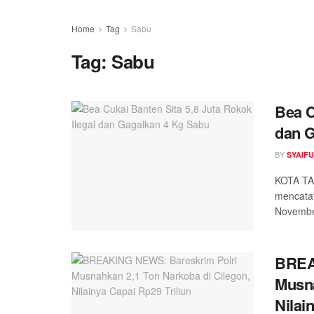
Home
Tag
Sabu
Tag:
Sabu
Bea C
dan G
BY
SYAIF
KOTA TA
mencatat
November
BREA
Musna
Nilai