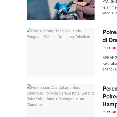
PANDEGL
telah me
yang sud
Polre
di Dr
BY
FAHMI
SERANG,
Keluraha
ditangka
Perem
Polre
Hampi
BY
FAHMI