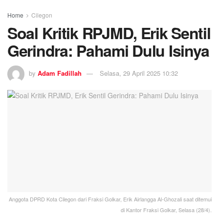
Home
Cilegon
Soal Kritik RPJMD, Erik Sentil
Gerindra: Pahami Dulu Isinya
by
Adam Fadillah
Selasa, 29 April 2025 10:32
Anggota DPRD Kota Cilegon dari Fraksi Golkar, Erik Airlangga Al-Ghozali saat ditemui
di Kantor Fraksi Golkar, Selasa (28/4).